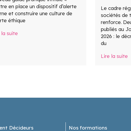
re en place un dispositif d’alerte
Le cadre rég
rne et construire une culture de
sociétés de 
erte éthique
renforce. De
publiés au Jou
 la suite
2026 : le déc
du
Lire la suite
ent Décideurs
Nos formations