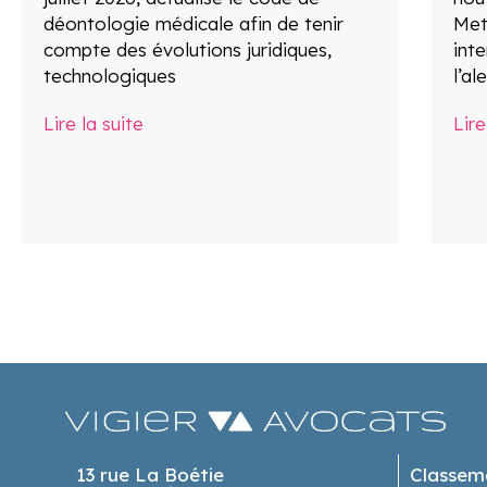
déontologie médicale afin de tenir
Mett
compte des évolutions juridiques,
inte
technologiques
l’al
Lire la suite
Lire
13 rue La Boétie
Classem