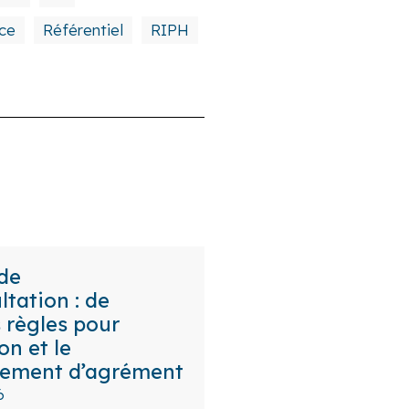
ce
Référentiel
RIPH
 de
ltation : de
 règles pour
on et le
lement d’agrément
6