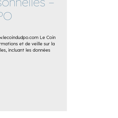
onnelles –
DPO
w.lecoindudpo.com Le Coin
mations et de veille sur la
es, incluant les données