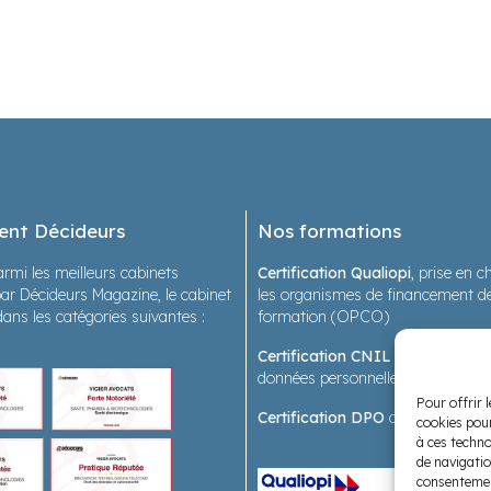
ent Décideurs
Nos formations
rmi les meilleurs cabinets
Certification Qualiopi
, prise en 
ar Décideurs Magazine, le cabinet
les organismes de financement de
dans les catégories suivantes :
formation (OPCO)
Certification CNIL
sur les forma
données personnelles en santé
Pour offrir 
Certification DPO
des formatrice
cookies pour
à ces techno
de navigatio
consentement