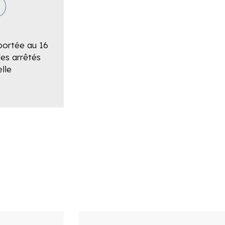
)
eportée au 16
des arrêtés
lle