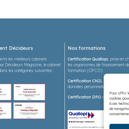
ent Décideurs
Nos formations
rmi les meilleurs cabinets
Certification Qualiopi
, prise en 
ar Décideurs Magazine, le cabinet
les organismes de financement de
dans les catégories suivantes :
formation (OPCO)
Certification CNIL
sur les forma
données personnelles en santé
Pour offrir 
Certification DPO
des formatrice
cookies pour
à ces techno
de navigatio
consentement