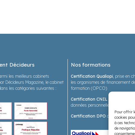
ent Décideurs
Nos formations
rmi les meilleurs cabinets
Certification Qualiopi
, prise en 
ar Décideurs Magazine, le cabinet
les organismes de financement de
dans les catégories suivantes :
formation (OPCO)
Certification CNIL
sur les forma
données personnelles en santé
Pour offrir 
Certification DPO
des formatrice
cookies pour
à ces techno
de navigatio
consentement