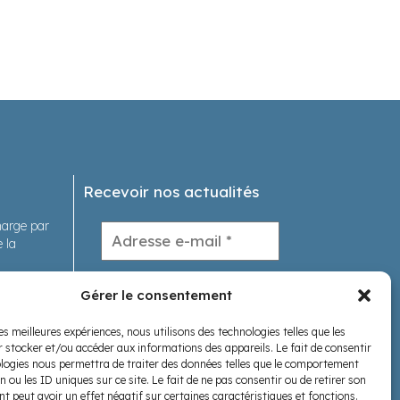
Recevoir nos actualités
charge par
 la
tions
Gérer le consentement
les meilleures expériences, nous utilisons des technologies telles que les
s
 stocker et/ou accéder aux informations des appareils. Le fait de consentir
logies nous permettra de traiter des données telles que le comportement
Nous suivre
n ou les ID uniques sur ce site. Le fait de ne pas consentir ou de retirer son
 peut avoir un effet négatif sur certaines caractéristiques et fonctions.