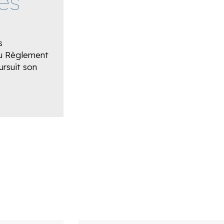
es
s
 au Règlement
ursuit son