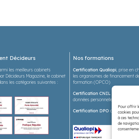
ent Décideurs
Nos formations
rmi les meilleurs cabinets
Certification Qualiopi
, prise en 
ar Décideurs Magazine, le cabinet
les organismes de financement de
dans les catégories suivantes :
formation (OPCO)
Certification CNIL
sur les forma
données personnelles en santé
Pour offrir 
Certification DPO
des formatrice
cookies pour
à ces techno
de navigatio
consentement