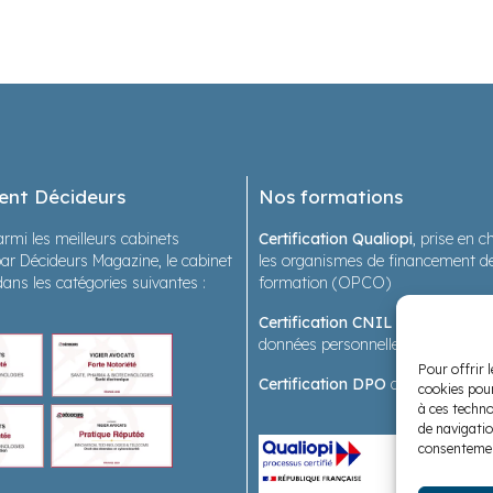
ent Décideurs
Nos formations
rmi les meilleurs cabinets
Certification Qualiopi
, prise en 
ar Décideurs Magazine, le cabinet
les organismes de financement de
dans les catégories suivantes :
formation (OPCO)
Certification CNIL
sur les forma
données personnelles en santé
Pour offrir 
Certification DPO
des formatrice
cookies pour
à ces techno
de navigatio
consentement